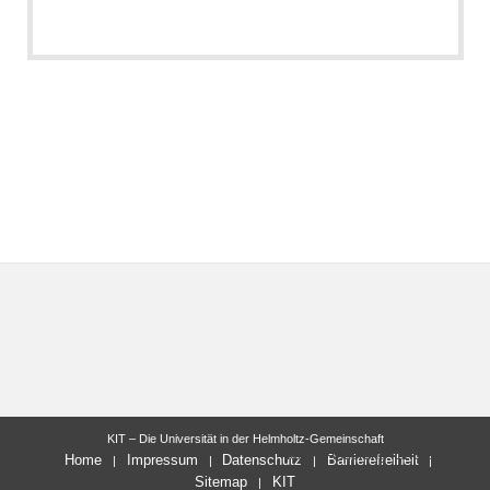
KIT – Die Universität in der Helmholtz-Gemeinschaft
letzte Änderung: 11.09.2017
Home
Impressum
Datenschutz
Barrierefreiheit
Sitemap
KIT