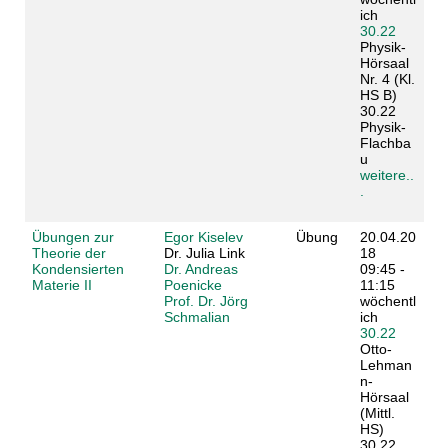
ich
30.22
Physik-
Hörsaal
Nr. 4 (Kl.
HS B)
30.22
Physik-
Flachba
u
weitere..
.
Übungen zur
Egor Kiselev
Übung
20.04.20
Theorie der
Dr. Julia Link
18
Kondensierten
Dr. Andreas
09:45 -
Materie II
Poenicke
11:15
Prof. Dr. Jörg
wöchentl
Schmalian
ich
30.22
Otto-
Lehman
n-
Hörsaal
(Mittl.
HS)
30.22