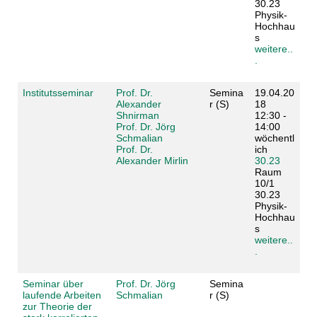
30.23
Physik-
Hochhau
s
weitere..
.
Institutsseminar
Prof. Dr.
Semina
19.04.20
Alexander
r (S)
18
Shnirman
12:30 -
Prof. Dr. Jörg
14:00
Schmalian
wöchentl
Prof. Dr.
ich
Alexander Mirlin
30.23
Raum
10/1
30.23
Physik-
Hochhau
s
weitere..
.
Seminar über
Prof. Dr. Jörg
Semina
laufende Arbeiten
Schmalian
r (S)
zur Theorie der