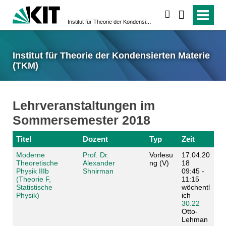
suchen
Institut für Theorie der Kondensierten Materie (TKM)
Institut für Theorie der Kondensierten Materie
(TKM)
Lehrveranstaltungen im
Sommersemester 2018
Titel
Dozent
Typ
Zeit
Moderne
Prof. Dr.
Vorlesu
17.04.20
Theoretische
Alexander
ng (V)
18
Physik IIIb
Shnirman
09:45 -
(Theorie F,
11:15
Statistische
wöchentl
Physik)
ich
30.22
Otto-
Lehman