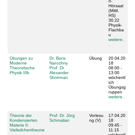
n-
Hörsaal
(Mittl.
HS)
30.22
Physik-
Flachba
u
weitere..
.
Übungen zu
Dr. Boris
Übung
20.04.20
Moderne
Narozhny
18
Theoretische
Prof. Dr.
08:00 -
Physik IIIb
Alexander
13:00
Shnirman
wöchentl
ich
Übungsg
ruppen
weitere..
.
Theorie der
Prof. Dr. Jörg
Vorlesu
17.04.20
Kondensierten
Schmalian
ng (V)
18
Materie II:
09:45 -
Vielteilchentheorie
11:15
wöchentl