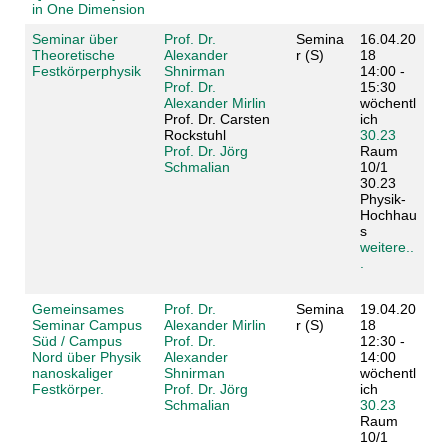
in One Dimension
Seminar über
Prof. Dr.
Semina
16.04.20
Theoretische
Alexander
r (S)
18
Festkörperphysik
Shnirman
14:00 -
Prof. Dr.
15:30
Alexander Mirlin
wöchentl
Prof. Dr. Carsten
ich
Rockstuhl
30.23
Prof. Dr. Jörg
Raum
Schmalian
10/1
30.23
Physik-
Hochhau
s
weitere..
.
Gemeinsames
Prof. Dr.
Semina
19.04.20
Seminar Campus
Alexander Mirlin
r (S)
18
Süd / Campus
Prof. Dr.
12:30 -
Nord über Physik
Alexander
14:00
nanoskaliger
Shnirman
wöchentl
Festkörper.
Prof. Dr. Jörg
ich
Schmalian
30.23
Raum
10/1