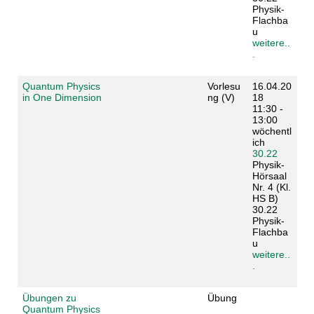
Physik-
Flachba
u
weitere..
.
Quantum Physics
Vorlesu
16.04.20
in One Dimension
ng (V)
18
11:30 -
13:00
wöchentl
ich
30.22
Physik-
Hörsaal
Nr. 4 (Kl.
HS B)
30.22
Physik-
Flachba
u
weitere..
.
Übungen zu
Übung
Quantum Physics