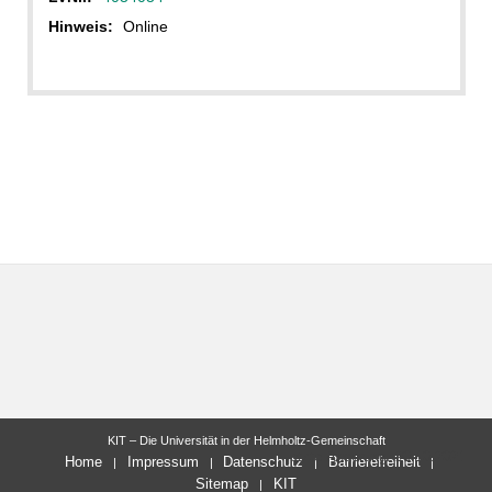
Hinweis:
Online
KIT – Die Universität in der Helmholtz-Gemeinschaft
letzte Änderung: 20.10.2021
Home
Impressum
Datenschutz
Barrierefreiheit
Sitemap
KIT