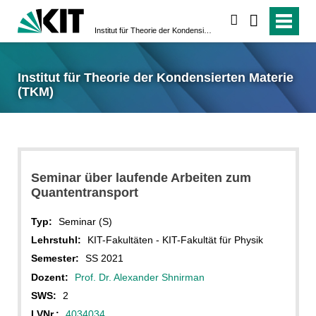
suchen
Institut für Theorie der Kondensierten Materie (TKM)
Institut für Theorie der Kondensierten Materie
(TKM)
Seminar über laufende Arbeiten zum
Quantentransport
Typ:
Seminar (S)
Lehrstuhl:
KIT-Fakultäten - KIT-Fakultät für Physik
Semester:
SS 2021
Dozent:
Prof. Dr. Alexander Shnirman
SWS:
2
LVNr.:
4034034