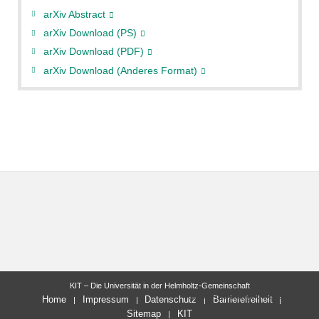
arXiv Abstract
arXiv Download (PS)
arXiv Download (PDF)
arXiv Download (Anderes Format)
KIT – Die Universität in der Helmholtz-Gemeinschaft
letzte Änderung: 04.06.2012
Home
Impressum
Datenschutz
Barrierefreiheit
Sitemap
KIT