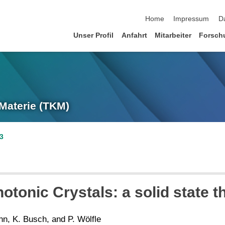
Navigation überspringen
Home
Impressum
D
Unser Profil
Anfahrt
Mitarbeiter
Forsch
 Materie (TKM)
3
otonic Crystals: a solid state t
n, K. Busch, and P. Wölfle