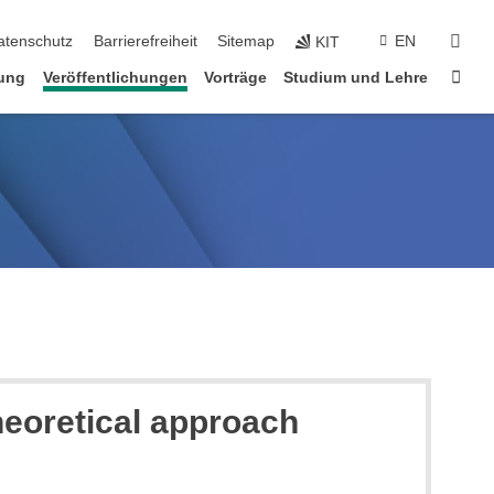
suc
atenschutz
Barrierefreiheit
Sitemap
EN
KIT
Star
ung
Veröffentlichungen
Vorträge
Studium und Lehre
heoretical approach