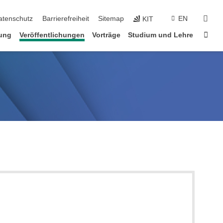
suc
atenschutz
Barrierefreiheit
Sitemap
EN
KIT
Star
ung
Veröffentlichungen
Vorträge
Studium und Lehre