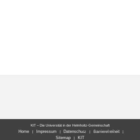
KIT – Die Universität in der Helmholtz-Gemeinschaft
letzte Änderung: 27.11.2020
Home
Impressum
Datenschutz
Barrierefreiheit
Sitemap
KIT