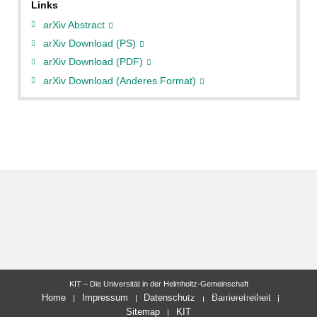
Links
arXiv Abstract
arXiv Download (PS)
arXiv Download (PDF)
arXiv Download (Anderes Format)
KIT – Die Universität in der Helmholtz-Gemeinschaft
letzte Änderung: 04.06.2012
Home
Impressum
Datenschutz
Barrierefreiheit
Sitemap
KIT