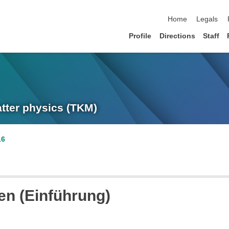
skip navigation
Home
Legals
Profile
Directions
Staff
atter physics (TKM)
16
en (Einführung)