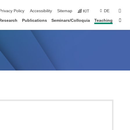
sear
Privacy Policy
Accessibility
Sitemap
DE
KIT
Sta
Research
Publications
Seminars/Colloquia
Teaching